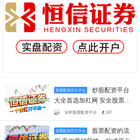
炒股配资平台
股票配资官方平台
大全首选加杠网 安全股票配
资开户，稳健投资首选
实时股票配资平台
187
股票配资的流
股票配资官方平台