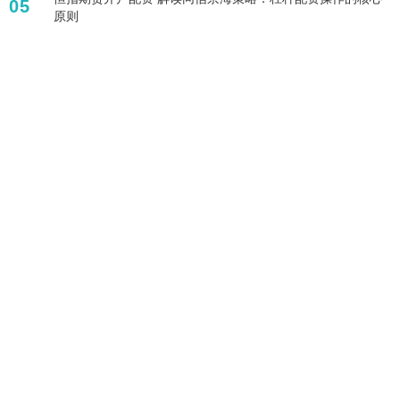
05
原则
标签列表
配资正规证券理财
股票配资平台哪个可靠
股票配资是什么
股票入门基础知识
鼎盛配资
炒股的杠杆
股市怎么开户
1万元加八倍杠杆炒股
个人股票杠杆怎么开通
配资哪家利息低
筹码分布图怎么看
杠杆开户
全部话题标签