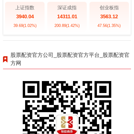
上证指数
深证成指
创业板指
3940.04
14311.01
3563.12
39.69
(1.02%)
200.89
(1.42%)
47.56
(1.35%)
股票配资官方公司_股票配资官方平台_股票配资官
方网