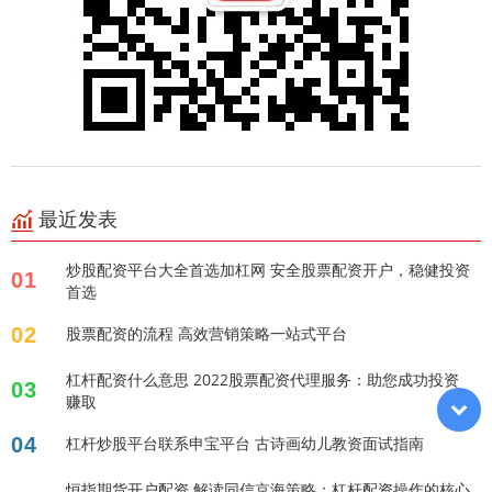
最近发表
炒股配资平台大全首选加杠网 安全股票配资开户，稳健投资
01
首选
02
股票配资的流程 高效营销策略一站式平台
杠杆配资什么意思 2022股票配资代理服务：助您成功投资
03
赚取
04
杠杆炒股平台联系申宝平台 古诗画幼儿教资面试指南
恒指期货开户配资 解读同信京海策略：杠杆配资操作的核心