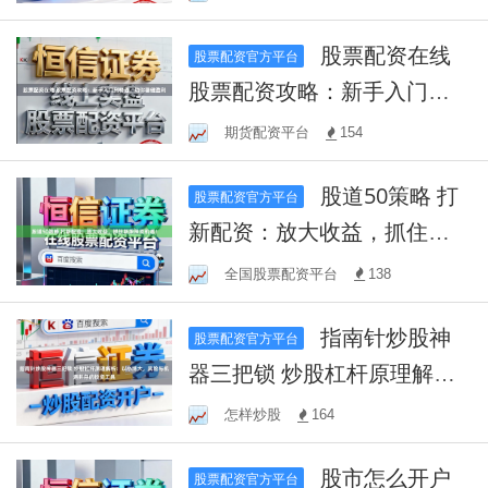
股票配资在线
股票配资官方平台
股票配资攻略：新手入门到
精通，助你稳健盈利
期货配资平台
154
股道50策略 打
股票配资官方平台
新配资：放大收益，抓住新
股投资机遇！
全国股票配资平台
138
指南针炒股神
股票配资官方平台
器三把锁 炒股杠杆原理解
析：以小博大，风险与机遇
怎样炒股
164
并存的投资工具
股市怎么开户
股票配资官方平台