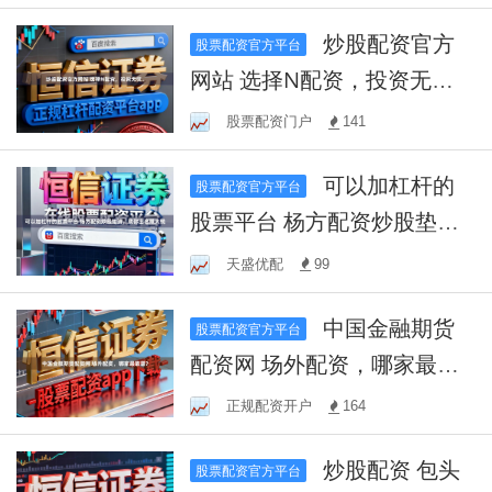
炒股配资官方
股票配资官方平台
网站 选择N配资，投资无
忧。
股票配资门户
141
可以加杠杆的
股票配资官方平台
股票平台 杨方配资炒股垫
资，助你出名赚大钱
天盛优配
99
中国金融期货
股票配资官方平台
配资网 场外配资，哪家最靠
谱？
正规配资开户
164
炒股配资 包头
股票配资官方平台