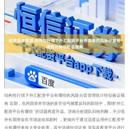
结构性行情下外汇配资平台有哪些的风险分层管理统计特征验证视
角 近期，在跨国资本市场的多空信号频繁反转的阶段中，围绕“外汇
配资平台有哪些 ”的话题再度升温。济南分析团队归纳判断，不少境
外长期资金在市场波动加剧时 ，更倾向于通过适度运用外汇配资平
台有哪些来放大资金效率，其中选择恒信证券 等实盘配资平台进行