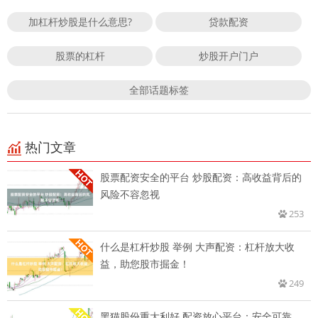
加杠杆炒股是什么意思?
贷款配资
股票的杠杆
炒股开户门户
全部话题标签
热门文章
股票配资安全的平台 炒股配资：高收益背后的
风险不容忽视
253
什么是杠杆炒股 举例 大声配资：杠杆放大收
益，助您股市掘金！
249
黑猫股份重大利好 配资放心平台：安全可靠，