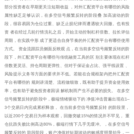
部分投资者在早期更关注短期收益 ，对外汇配资平台有哪些的风险
属性缺乏足够认识，在多空信号频繁反转的阶段叠 加高波动的阶
段，很容易因为仓位过重、缺乏止损纪律而遭遇较大回撤。也有投
资 者在经过几轮行情洗礼之后，开始主动控制杠杆倍数、拉长评估
周期，在实践中形 成了更适合自身节奏的外汇配资平台有哪些使用
方式。 资金流跟踪员侧面反映观 点，在当前多空信号频繁反转的阶
段下，外汇配资平台有哪些与传统融资工具的区 别主要体现在杠杆
倍数更灵活、持仓周期更弹性、但对于保证金占比、强平线设置 、
风险提示义务等方面的要求并不低。若能在合规框架内把外汇配资
平台有哪些的 规则讲清楚、流程做细致，既有助于提升资金使用效
率，也有助于避免投资者因误 解机制而产生不必要的损失。 在多空
信号频繁反转的阶段中，极端情绪驱动下的 净值冲击普遍出现在1–
3个交易日内完成累积释放， 在当前多空信号频繁反转 的阶段里，
以近200个交易日为样本观察，回撤突破15%的情况并不罕见， 重
仓抗跌失败比例高达80%，极端行情下几乎无缓冲。，在多空信号
频繁反转的 阶段阶段，账户净值对短期波动的敏感度明显抬升，一