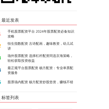
最近发表
手机股票配资平台 2024年股票配资必备知识
1
攻略
恒生指数配资 古诗配画，趣味教资，幼儿试
2
讲
场外股票配资 选择杠杆配资同选京海策略，
3
轻松获取投资收益
最正规平台股票配资 杨方配资：专业单票配
4
资服务
5
股票场内配资 杨方配资炒股垫资，赚钱不错
标签列表