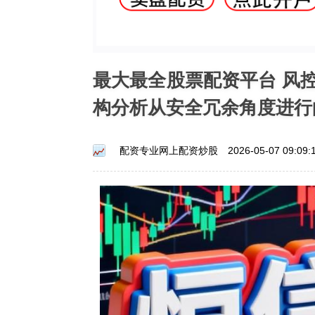
最大最全股票配资平台 风
构分析从安全冗余角度进行
配资专业网上配资炒股
2026-05-07 09:09: