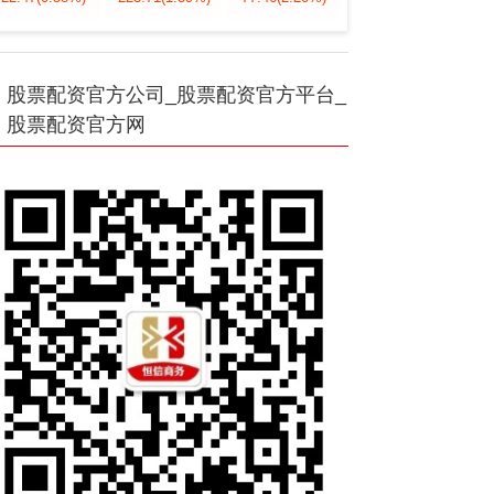
股票配资官方公司_股票配资官方平台_
股票配资官方网