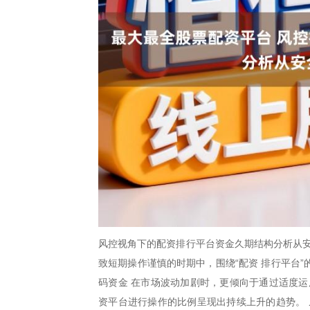
风控视角下的配资排行平台资金久期结构分析从安
致短期操作谨慎的时期中，围绕“配资 排行平台
码资金 在市场波动加剧时，更倾向于通过适度运
资平台进行操作的比例呈现出持续上升的趋势。 