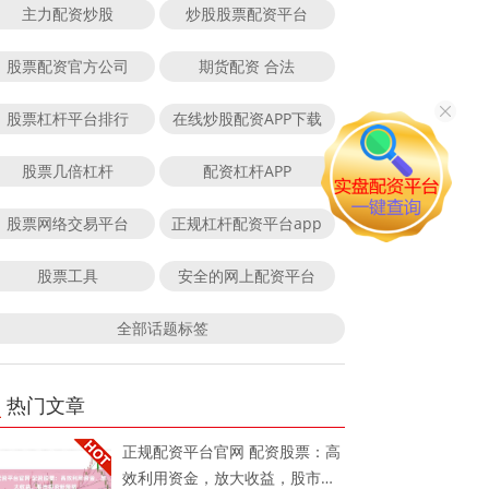
主力配资炒股
炒股股票配资平台
股票配资官方公司
期货配资 合法
股票杠杆平台排行
在线炒股配资APP下载
股票几倍杠杆
配资杠杆APP
股票网络交易平台
正规杠杆配资平台app
股票工具
安全的网上配资平台
全部话题标签
热门文章
正规配资平台官网 配资股票：高
效利用资金，放大收益，股市投