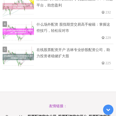
平台，助您盈利
232
4
什么场外配资 股指期货交易高手秘籍：掌握这
些技巧，轻松应对市
229
5
在线股票配资开户 吉林专业炒股配资公司，助
力投资者稳健扩大股
225
友情链接：