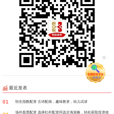
最近发表
01
恒生指数配资 古诗配画，趣味教资，幼儿试讲
场外股票配资 选择杠杆配资同选京海策略，轻松获取投资收