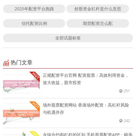
2025年配资平台跑路
炒股资金杠杆是什么意思
信托配资比例
期货配资怎么配
全部话题标签
热门文章
正规配资平台官网 配资股票：高效利用资金，
放大收益，股市投资
251
场外股票配资网站 香港场外配资：高杠杆风险
与机遇并存
242
永续合约和杠杆的区别 手机股票配资APP：精选