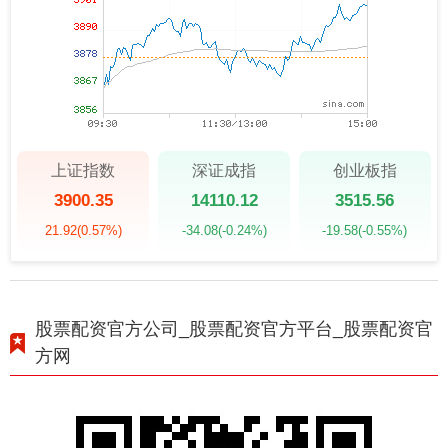
上证指数
深证成指
创业板指
3900.35
14110.12
3515.56
21.92
(0.57%)
-34.08
(-0.24%)
-19.58
(-0.55%)
股票配资官方公司_股票配资官方平台_股票配资官
方网