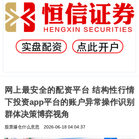
网上最安全的配资平台 结构性行情
下投资app平台的账户异常操作识别
群体决策博弈视角
股票爆仓什么意思
2026-06-18 04:04:37