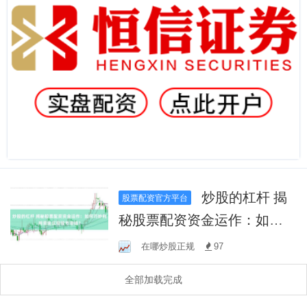
炒股的杠杆 揭
股票配资官方平台
秘股票配资资金运作：如何
巧妙利用资金实现股市增
在哪炒股正规
97
值？
全部加载完成