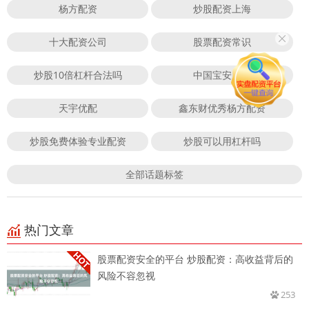
杨方配资
炒股配资上海
十大配资公司
股票配资常识
炒股10倍杠杆合法吗
中国宝安股票
天宇优配
鑫东财优秀杨方配资
炒股免费体验专业配资
炒股可以用杠杆吗
全部话题标签
热门文章
股票配资安全的平台 炒股配资：高收益背后的
风险不容忽视
253