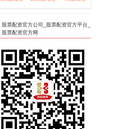
股票配资官方公司_股票配资官方平台_
股票配资官方网