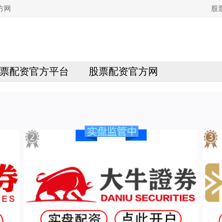
方网
股
票配资官方平台
股票配资官方网