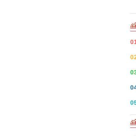
0
0
0
0
0