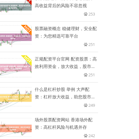
高收益背后的风险不容忽视
253
股票融资概念 稳健理财，安全配
资：为您精选可靠平台
251
正规配资平台官网 配资股票：高
效利用资金，放大收益，股市投
资
251
什么是杠杆炒股 举例 大声配
资：杠杆放大收益，助您股市掘
金！
249
场外股票配资网站 香港场外配
资：高杠杆风险与机遇并存
242