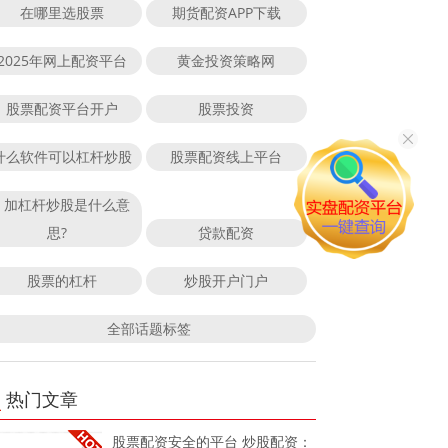
在哪里选股票
期货配资APP下载
2025年网上配资平台
黄金投资策略网
股票配资平台开户
股票投资
什么软件可以杠杆炒股
股票配资线上平台
加杠杆炒股是什么意
思?
贷款配资
股票的杠杆
炒股开户门户
全部话题标签
热门文章
股票配资安全的平台 炒股配资：