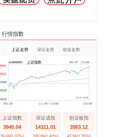
行情指数
上证走势
深证走势
创业走势
上证指数
深证成指
创业板指
3940.04
14311.01
3563.12
39.69
(1.02%)
200.89
(1.42%)
47.56
(1.35%)