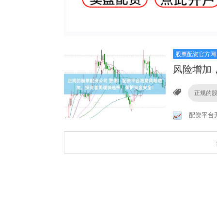
股票配资官方网
风险增加
正规的
配资平台