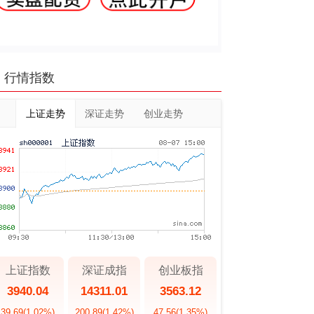
行情指数
上证走势
深证走势
创业走势
上证指数
深证成指
创业板指
3940.04
14311.01
3563.12
39.69
(1.02%)
200.89
(1.42%)
47.56
(1.35%)