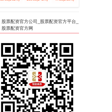
股票配资官方公司_股票配资官方平台_
股票配资官方网