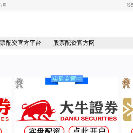
方网
股
票配资官方平台
股票配资官方网