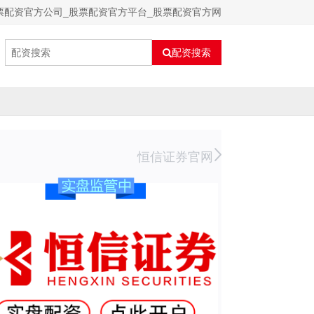
票配资官方公司_股票配资官方平台_股票配资官方网
配资搜索
恒信证券官网