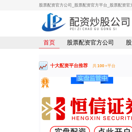
股票配资官方公司_股票配资官方平台_股票配资官
首页
股票配资官方公司
股
十大配资平台推荐
共
100
+平台