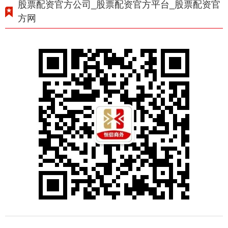
股票配资官方公司_股票配资官方平台_股票配资官
方网