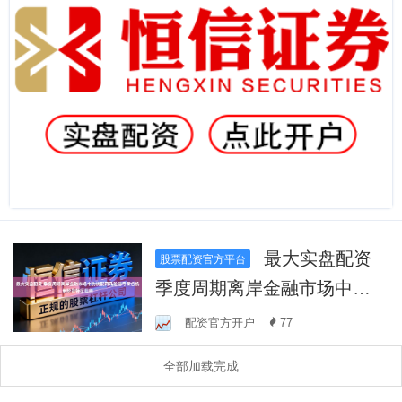
最大实盘配资
股票配资官方平台
季度周期离岸金融市场中的
优配网风险信号聚合机制阶
配资官方开户
77
段特征归纳
全部加载完成