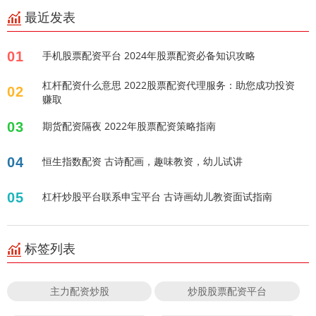
最近发表
01
手机股票配资平台 2024年股票配资必备知识攻略
杠杆配资什么意思 2022股票配资代理服务：助您成功投资
02
赚取
03
期货配资隔夜 2022年股票配资策略指南
04
恒生指数配资 古诗配画，趣味教资，幼儿试讲
05
杠杆炒股平台联系申宝平台 古诗画幼儿教资面试指南
标签列表
主力配资炒股
炒股股票配资平台